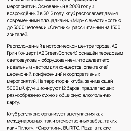
мероприятий. Основанный в 2008 году и
возрождённый в 2012 году, клуб располагает двумя
современными площадками: «Мир» с вместимостью
до 5000 человек и «Спутник», рассчитанный на 1500
зрителей.
Расположенный в историческом центре города, А2
Грин Концерт (A2 Green Concert) оснащён передовым
светозвуковым оборудованием, что делает его
идеальным местом для концертов, спектаклей,
церемоний, конференций и корпоративных
мероприятий. На территории клуба, занимающей
5000 м², функционируют 12 баров, предлагающих
разнообразную кухню и обширную алкогольную
карту.
Клуб регулярно организует выступления как
международных, так и отечественных звёзд, таких
как «Пилот», «Сироткин», BURITO, Pizza, а также