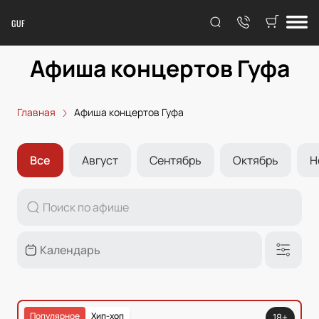
GUF
Афиша концертов Гуфа
Главная
Афиша концертов Гуфа
Все
Август
Сентябрь
Октябрь
Н
Популярное
Хип-хоп
18+