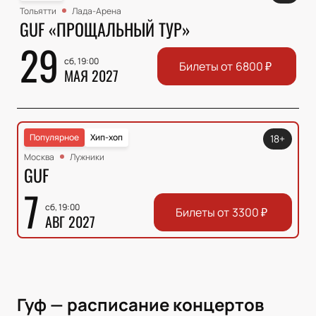
Тольятти
Лада-Арена
GUF «ПРОЩАЛЬНЫЙ ТУР»
29
сб, 19:00
Билеты от
6800
₽
МАЯ 2027
Популярное
Хип-хоп
18+
Москва
Лужники
GUF
7
сб, 19:00
Билеты от
3300
₽
АВГ 2027
Гуф — расписание концертов