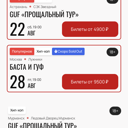
Астрахань
СЗК Звездный
GUF «ПРОЩАЛЬНЫЙ ТУР»
22
сб, 19:00
Билеты от
4900
₽
АВГ
Популярное
Хип-хоп
Скоро Sold Out
18+
Москва
Лужники
БАСТА И ГУФ
28
пт, 19:00
Билеты от
9500
₽
АВГ
Хип-хоп
18+
Мурманск
Ледовый Дворец Мурманск
GUF «ПРОЩАЛЬНЫЙ ТУР»