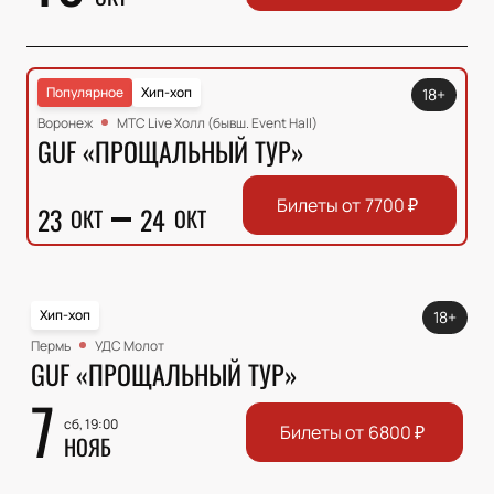
Популярное
Хип-хоп
18+
Воронеж
МТС Live Холл (бывш. Event Hall)
GUF «ПРОЩАЛЬНЫЙ ТУР»
Билеты от
7700
₽
23
24
ОКТ
ОКТ
Хип-хоп
18+
Пермь
УДС Молот
GUF «ПРОЩАЛЬНЫЙ ТУР»
7
сб, 19:00
Билеты от
6800
₽
НОЯБ