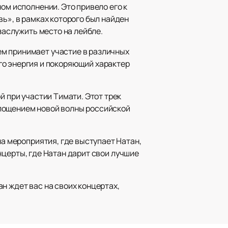
ом исполнении. Это привело его к
ь», в рамках которого был найден
заслужить место на лейбле.
ем принимает участие в различных
. Его энергия и покоряющий характер
й при участии Тимати. Этот трек
площением новой волны российской
на мероприятия, где выступает Натан,
нцерты, где Натан дарит свои лучшие
н ждет вас на своих концертах,