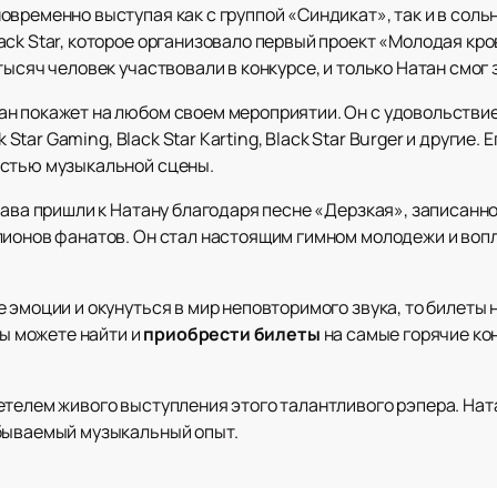
временно выступая как с группой «Синдикат», так и в сольн
ck Star, которое организовало первый проект «Молодая кров
тысяч человек участвовали в конкурсе, и только Натан смог 
н покажет на любом своем мероприятии. Он с удовольстви
k Star Gaming, Black Star Karting, Black Star Burger и другие
астью музыкальной сцены.
лава пришли к Натану благодаря песне «Дерзкая», записанно
лионов фанатов. Он стал настоящим гимном молодежи и во
 эмоции и окунуться в мир неповторимого звука, то билеты 
вы можете найти и
приобрести
билеты
на самые горячие ко
телем живого выступления этого талантливого рэпера. Ната
абываемый музыкальный опыт.