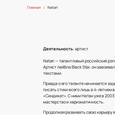
Главная
Natan
Деятельность
:
артист
Natan — талантливый российский рэп
Артист лейбла Black Star, он завое
текстами.
Правда о его таланте начинается зад
писать стихи всего лишь в 4-летнем в
«Синдикат». С ними Натан уже в 200
мастерство и харизматичность.
Продолжая развивать свою карьеру в