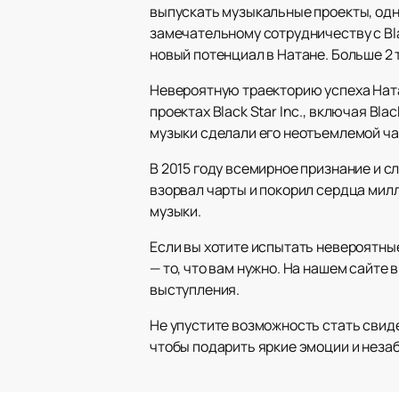
выпускать музыкальные проекты, одно
замечательному сотрудничеству с Bla
новый потенциал в Натане. Больше 2 
Невероятную траекторию успеха Ната
проектах Black Star Inc., включая Blac
музыки сделали его неотъемлемой ч
В 2015 году всемирное признание и с
взорвал чарты и покорил сердца мил
музыки.
Если вы хотите испытать невероятные
— то, что вам нужно. На нашем сайте 
выступления.
Не упустите возможность стать свиде
чтобы подарить яркие эмоции и нез