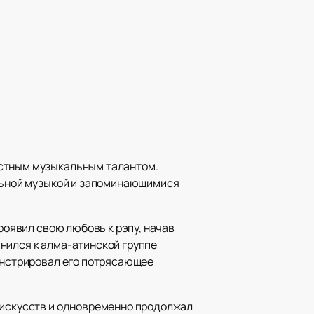
астным музыкальным талантом.
альной музыкой и запоминающимися
роявил свою любовь к рэпу, начав
динился к алма-атинской группе
монстрировал его потрясающее
а искусств и одновременно продолжал