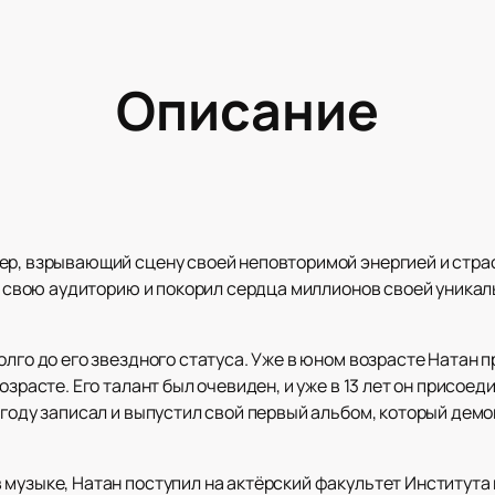
Описание
ер, взрывающий сцену своей неповторимой энергией и стр
вал свою аудиторию и покорил сердца миллионов своей уник
олго до его звездного статуса. Уже в юном возрасте Натан п
озрасте. Его талант был очевиден, и уже в 13 лет он присое
3 году записал и выпустил свой первый альбом, который де
 музыке, Натан поступил на актёрский факультет Институт