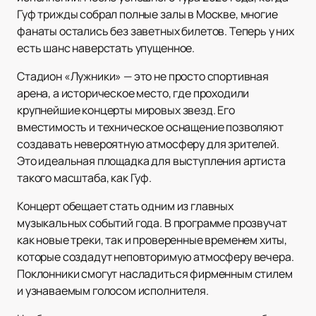
Гуф трижды собрал полные залы в Москве, многие
фанаты остались без заветных билетов. Теперь у них
есть шанс наверстать упущенное.
Стадион «Лужники» — это не просто спортивная
арена, а историческое место, где проходили
крупнейшие концерты мировых звезд. Его
вместимость и техническое оснащение позволяют
создавать невероятную атмосферу для зрителей.
Это идеальная площадка для выступления артиста
такого масштаба, как Гуф.
Концерт обещает стать одним из главных
музыкальных событий года. В программе прозвучат
как новые треки, так и проверенные временем хиты,
которые создадут неповторимую атмосферу вечера.
Поклонники смогут насладиться фирменным стилем
и узнаваемым голосом исполнителя.