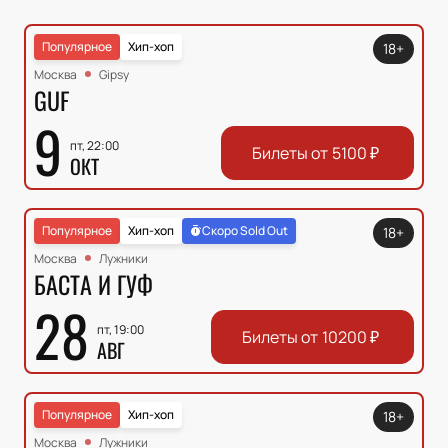
Популярное
Хип-хоп
18+
Москва
Gipsy
GUF
9
пт, 22:00
Билеты от
5100
₽
ОКТ
Популярное
Хип-хоп
Скоро Sold Out
18+
Москва
Лужники
БАСТА И ГУФ
28
пт, 19:00
Билеты от
10200
₽
АВГ
Популярное
Хип-хоп
18+
Москва
Лужники