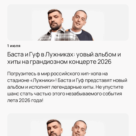
1 июля
Баста и Гуф в Лужниках: yовый альбом и
хиты на грандиозном концерте 2026
Погрузитесь в мир российского хип-хопа на
стадионе «Лужники»! Баста и Гуф представят новый
альбом и исполнят легендарные хиты. Не упустите
шанс стать частью этого незабываемого события
лета 2026 года!