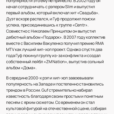
популярности это ему не принесло. В 2002 году он
начал сотрудничать с рэпером Slim и выпустил
первый альбом, который включал хит «Свадьба».
Дуэт вскоре распался, и Гуф продолжил поиски
успеха, присоединившись к группе «Centr».
Совместно с Николаем Принципом он выпустил
дебютный альбом «Подарок». В 2007 году коллектив
вместе с Василием Вакуленко получил премию RMA
MTV как лучший хип-хоп проект. Однако спустя два
года Гуф покинул группу из-за конфликта и создал
собственный лейбл «ZM Nation», выпустив сольный
альбом «Дома».
В середине 2000-х рэп и хип-хоп завоевывали
популярность на Западе и постепенно становились
трендом в России. Guf стремительно набирал
известность благодаря своим простым и понятным
песням с ярким сюжетом. Со временем он стал
культовой фигурой на отечественной сцене, собирая