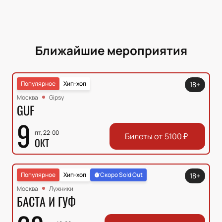
Ближайшие мероприятия
Популярное
Хип-хоп
18+
Москва
Gipsy
GUF
9
пт, 22:00
Билеты от
5100
₽
ОКТ
Популярное
Хип-хоп
Скоро Sold Out
18+
Москва
Лужники
БАСТА И ГУФ