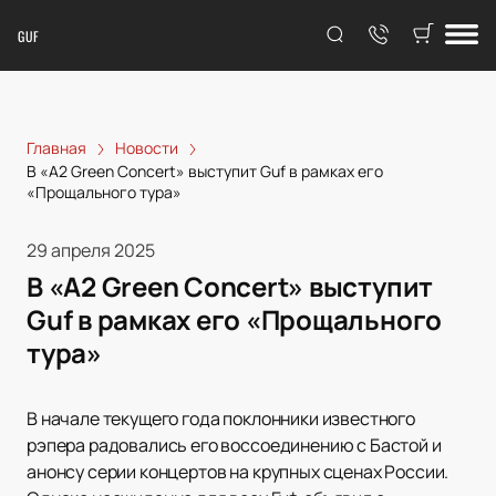
GUF
Главная
Новости
В «А2 Green Concert» выступит Guf в рамках его
«Прощального тура»
29 апреля 2025
В «А2 Green Concert» выступит
Guf в рамках его «Прощального
тура»
В начале текущего года поклонники известного
рэпера радовались его воссоединению с Бастой и
анонсу серии концертов на крупных сценах России.