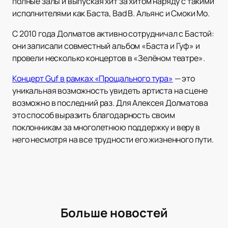
полные залы и выпуская хит за хитом наряду с такими
исполнителями как Баста, Bad B. Альянс и Смоки Мо.
С 2010 года Долматов активно сотрудничал с Бастой:
они записали совместный альбом «Баста и Гуф» и
провели несколько концертов в «Зелёном театре».
Концерт Guf в рамках «Прощального тура»
— это
уникальная возможность увидеть артиста на сцене
возможно в последний раз. Для Алексея Долматова
это способ выразить благодарность своим
поклонникам за многолетнюю поддержку и веру в
него несмотря на все трудности его жизненного пути.
Больше новостей