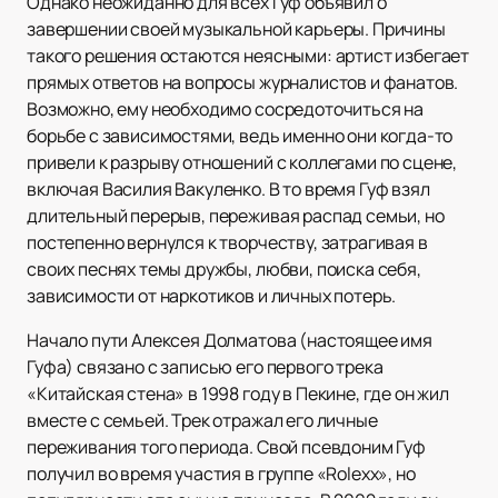
Однако неожиданно для всех Гуф объявил о
завершении своей музыкальной карьеры. Причины
такого решения остаются неясными: артист избегает
прямых ответов на вопросы журналистов и фанатов.
Возможно, ему необходимо сосредоточиться на
борьбе с зависимостями, ведь именно они когда-то
привели к разрыву отношений с коллегами по сцене,
включая Василия Вакуленко. В то время Гуф взял
длительный перерыв, переживая распад семьи, но
постепенно вернулся к творчеству, затрагивая в
своих песнях темы дружбы, любви, поиска себя,
зависимости от наркотиков и личных потерь.
Начало пути Алексея Долматова (настоящее имя
Гуфа) связано с записью его первого трека
«Китайская стена» в 1998 году в Пекине, где он жил
вместе с семьей. Трек отражал его личные
переживания того периода. Свой псевдоним Гуф
получил во время участия в группе «Rolexx», но