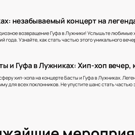
ках: незабываемый концерт на легенд
диозное возвращение Гуфа в Лужники! Услышьте любимые хи
й года. Узнайте, как стать частью этого уникального вече
ты и Гуфа в Лужниках: Хип-хоп вечер,
сферу хип-хопа на концерте Басты и Гуфа в Лужниках. Лег
му для всех поклонников. Не упустите шанс стать частью 
ижайшие мероприя