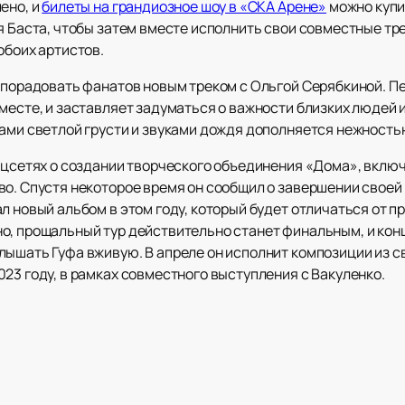
ено, и
билеты на грандиозное шоу в «СКА Арене»
можно купи
я Баста, чтобы затем вместе исполнить свои совместные тр
обоих артистов.
л порадовать фанатов новым треком с Ольгой Серябкиной. П
месте, и заставляет задуматься о важности близких людей 
ками светлой грусти и звуками дождя дополняется нежность
соцсетях о создании творческого объединения «Дома», вкл
во. Спустя некоторое время он сообщил о завершении своей
л новый альбом в этом году, который будет отличаться от пр
о, прощальный тур действительно станет финальным, и конц
лышать Гуфа вживую. В апреле он исполнит композиции из с
23 году, в рамках совместного выступления с Вакуленко.