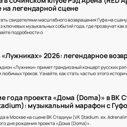
а в сочинском клубе Рэд Арена (RED А
 на легендарной сцене
тать свидетелями масштабного возвращения Гуфа на сцену 
з ключевых музыкальных событий года, где прозвучат как 
найте подробности о
 в «Лужниках» 2026: легендарное возв
адион «Лужники» примет грандиозный концерт русских рэп
и любимых треков. Узнайте, как стать частью этого истори
е года проекта «Дома (Doma)» в ВК Ст
Stadium): музыкальный марафон с Гуф
да в Москве на сцене ВК Стадиум (VK Stadium. ex. Adrenal
го дня рождения проекта «Дома (Doma)».