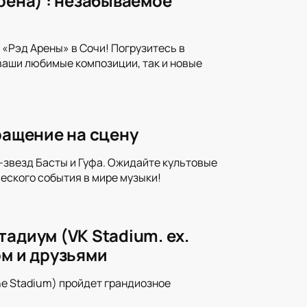
рена) : незабываемое
«Рэд Арены» в Сочи! Погрузитесь в
ваши любимые композиции, так и новые
ращение на сцену
-звезд Басты и Гуфа. Ожидайте культовые
ческого события в мире музыки!
адиум (VK Stadium. ex.
ом и друзьями
ine Stadium) пройдет грандиозное