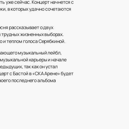
ть уже сейчас. Концерт начнется с
еки, в которых удачно сочетаются
есня рассказывает о двух
и трудных жизненных выборах.
ю и теплом голоса Серябкиной.
ючающего музыкальный лейбл,
 музыкальной карьеры и начале
едыдущих, так как он устал
ерт с Бастой в «СКА Арене» будет
воего последнего альбома