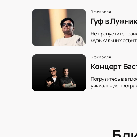
9 февраля
Гуф в Лужни
Не пропустите гран
музыкальных событи
6 февраля
Концерт Бас
Погрузитесь в атмо
уникальную програм
Бл