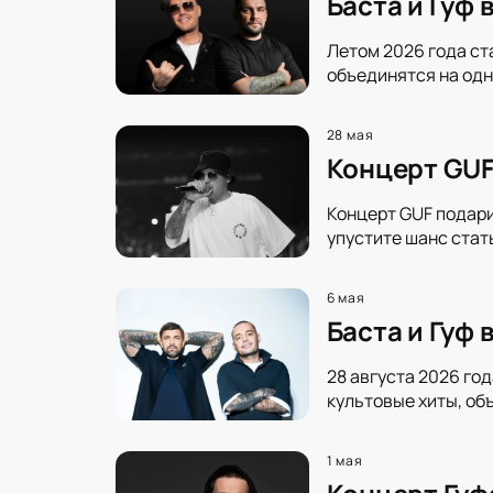
Баста и Гуф
Летом 2026 года ст
объединятся на одн
28 мая
Концерт GUF
Концерт GUF подари
упустите шанс стат
6 мая
Баста и Гуф
28 августа 2026 го
культовые хиты, об
1 мая