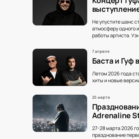
Концерт Гуф
выступление
Не упустите шанс с
атмосферу одного и
работы артиста. Уз
7 апреля
Баста и Гуф
Летом 2026 года ст
хиты и новые верси
25 марта
Праздновани
Adrenaline 
27-28 марта 2026 го
празднование перво