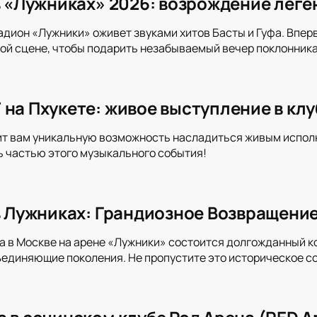
 в «Лужниках» 2026: возрождение леге
адион «Лужники» оживет звуками хитов Басты и Гуфа. Впер
ой сцене, чтобы подарить незабываемый вечер поклонника
 на Пхукете: живое выступление в кл
т вам уникальную возможность насладиться живым исполн
ь частью этого музыкального события!
 в Лужниках: Грандиозное Возвращени
да в Москве на арене «Лужники» состоится долгожданный к
ъединяющие поколения. Не пропустите это историческое со