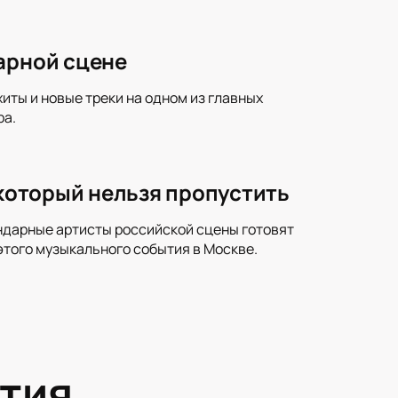
арной сцене
ты и новые треки на одном из главных
ра.
 который нельзя пропустить
ендарные артисты российской сцены готовят
этого музыкального события в Москве.
тия