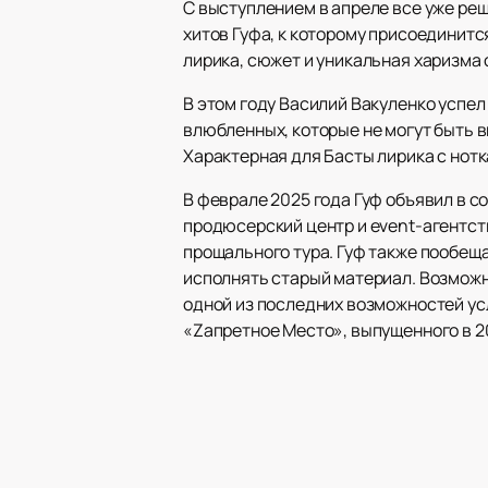
С выступлением в апреле все уже реш
хитов Гуфа, к которому присоединитс
лирика, сюжет и уникальная харизма 
В этом году Василий Вакуленко успе
влюбленных, которые не могут быть в
Характерная для Басты лирика с нот
В феврале 2025 года Гуф объявил в 
продюсерский центр и event-агентст
прощального тура. Гуф также пообеща
исполнять старый материал. Возможн
одной из последних возможностей ус
«Zапретное Место», выпущенного в 20