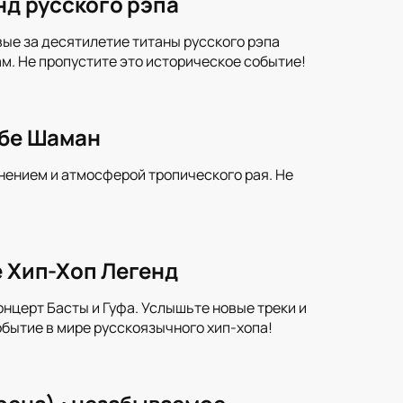
нд русского рэпа
вые за десятилетие титаны русского рэпа
м. Не пропустите это историческое событие!
убе Шаман
ением и атмосферой тропического рая. Не
е Хип-Хоп Легенд
онцерт Басты и Гуфа. Услышьте новые треки и
бытие в мире русскоязычного хип-хопа!