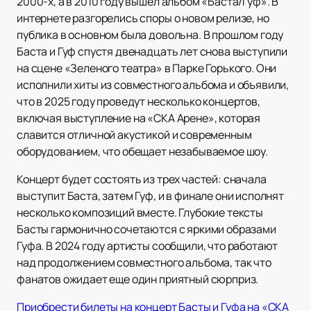
2000-х, а в 2010 году вышел альбом «Баста/Гуф». В
интернете разгорелись споры о новом релизе, но
публика в основном была довольна. В прошлом году
Баста и Гуф спустя двенадцать лет снова выступили
на сцене «Зеленого театра» в Парке Горького. Они
исполнили хиты из совместного альбома и объявили,
что в 2025 году проведут несколько концертов,
включая выступление на «СКА Арене», которая
славится отличной акустикой и современным
оборудованием, что обещает незабываемое шоу.
Концерт будет состоять из трех частей: сначала
выступит Баста, затем Гуф, и в финале они исполнят
несколько композиций вместе. Глубокие тексты
Басты гармонично сочетаются с яркими образами
Гуфа. В 2024 году артисты сообщили, что работают
над продолжением совместного альбома, так что
фанатов ожидает еще один приятный сюрприз.
Приобрести билеты на концерт Басты и Гуфа на «СКА