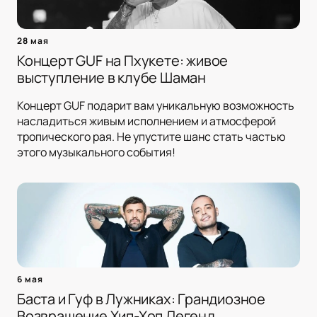
28 мая
Концерт GUF на Пхукете: живое
выступление в клубе Шаман
Концерт GUF подарит вам уникальную возможность
насладиться живым исполнением и атмосферой
тропического рая. Не упустите шанс стать частью
этого музыкального события!
6 мая
Баста и Гуф в Лужниках: Грандиозное
Возвращение Хип-Хоп Легенд