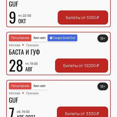
GUF
9
пт, 22:00
Билеты от
5100
₽
ОКТ
Популярное
Хип-хоп
Скоро Sold Out
18+
Москва
Лужники
БАСТА И ГУФ
28
пт, 19:00
Билеты от
10200
₽
АВГ
Популярное
Хип-хоп
18+
Москва
Лужники
GUF
7
сб, 19:00
Билеты от
3300
₽