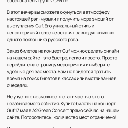
сооснователь группы CENTR.
В этот вечер вы сможете окунуться в атмосферу
настоящей рэп-музыки и получить море эмоций от
выступления Guf. Его уникальный стиль и
неповторимый голос не оставят равнодушными ни
одного поклонника русского рэпа.
Заказ билетов на концерт Guf можно сделать онлайн
на нашем сайте - это быстро, легко и просто. Просто
перейдите на страницу мероприятия и выберите
удобные для вас места. Вам не придется тратить
время на поиск билетов в кассах или выстаивание в
очередях.
Не упустите возможность стать частью этого
незабываемого события. Купите билеты на концерт
Guf 17 мая в А2 Green Concert прямо сейчас на нашем
сайте. Поторопитесь, количество мест ограничено!