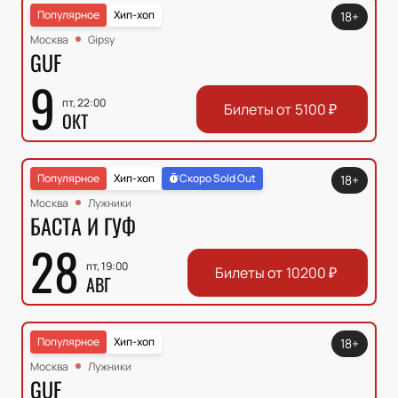
Популярное
Хип-хоп
18+
Москва
Gipsy
GUF
9
пт, 22:00
Билеты от
5100
₽
ОКТ
Популярное
Хип-хоп
Скоро Sold Out
18+
Москва
Лужники
БАСТА И ГУФ
28
пт, 19:00
Билеты от
10200
₽
АВГ
Популярное
Хип-хоп
18+
Москва
Лужники
GUF