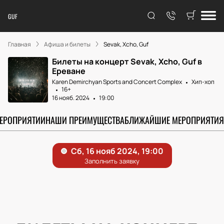
GUF
Главная
Афиша и билеты
Sevak, Xcho, Guf
Билеты на концерт Sevak, Xcho, Guf в
Ереване
Karen Demirchyan Sports and Concert Complex
Хип-хоп
16+
16 нояб. 2024
19:00
МЕРОПРИЯТИИ
НАШИ ПРЕИМУЩЕСТВА
БЛИЖАЙШИЕ МЕРОПРИЯТИЯ