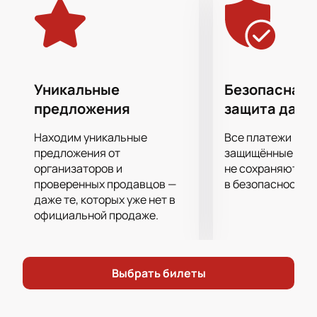
события!
Купить билеты
на нашем сайте вы
можете уже сейчас. Это отличная возможность
провести вечер в компании любимых исполнителей
и насладиться живым звуком в великолепной
акустике Спортивно-концертного комплекса имени
Уникальные
Безопасная 
Карена Демирчяна.
предложения
защита данн
Поторопитесь, количество билетов ограничено!
Находим уникальные
Все платежи про
предложения от
защищённые шлю
организаторов и
не сохраняются 
проверенных продавцов —
в безопасности.
даже те, которых уже нет в
официальной продаже.
Выбрать билеты