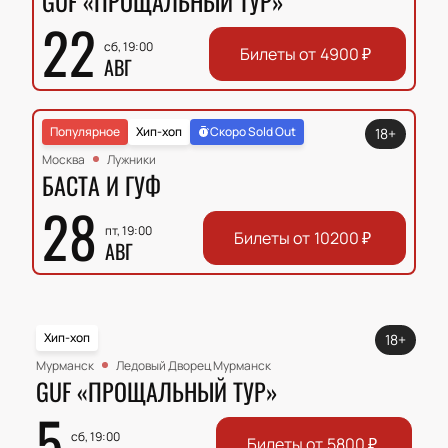
GUF «ПРОЩАЛЬНЫЙ ТУР»
22
сб, 19:00
Билеты от
4900
₽
АВГ
Популярное
Хип-хоп
Скоро Sold Out
18+
Москва
Лужники
БАСТА И ГУФ
28
пт, 19:00
Билеты от
10200
₽
АВГ
Хип-хоп
18+
Мурманск
Ледовый Дворец Мурманск
GUF «ПРОЩАЛЬНЫЙ ТУР»
5
сб, 19:00
Билеты от
5800
₽